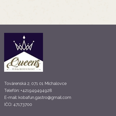
Továrenská 2, 071 01 Michalovce
Telefón:
+421949494928
E-mail:
kobafun.gastro@gmail.com
IČO:
47173700