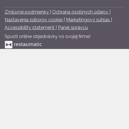
Zmluvné podmienky
|
Ochrana osobných údajov
|
Nastavenia súborov cookie
|
Marketingový súhlas
|
Accessibility statement
|
Panel správcu
Spusti online objednávky vo svojej firme!